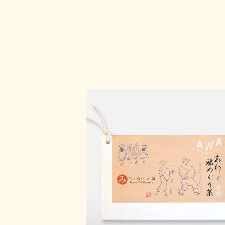
福めぐり茶・みちしるべ
¥1,080