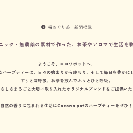
福めぐり茶 新聞掲載
ニック・無農薬の素材で作った、お茶やアロマで生活を
ようこそ、ココワポットへ。
だハーブティーは、日々の始まりから終わり、そして毎日を豊かに
すぅと深呼吸、お茶を飲んでふぅとひと呼吸。
やさしさまるごと大切に取り入れたオリジナルブレンドをご提供いた
自然の香りに包まれる生活にCocowa potのハーブティーをぜひ！