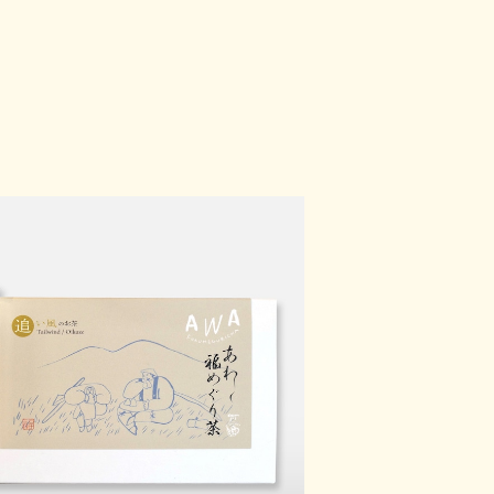
福めぐり茶・追い風
¥1,080