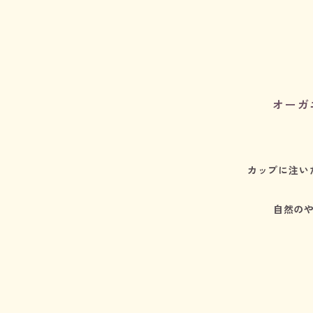
オーガ
カップに注い
自然の