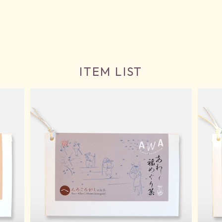
ITEM LIST
福めぐり茶・へんろころがし
¥1,080